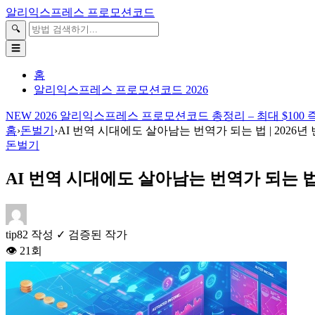
본
알리익스프레스 프로모션코드
문
검
🔍
바
색
☰
로
가
홈
기
알리익스프레스 프로모션코드 2026
NEW
2026 알리익스프레스 프로모션코드 총정리 – 최대 $100 즉
홈
›
돈벌기
›
AI 번역 시대에도 살아남는 번역가 되는 법 | 2026년
돈벌기
AI 번역 시대에도 살아남는 번역가 되는 법 
tip82
작성
✓ 검증된 작가
👁
21
회