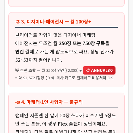
🎨 3. 디자이너·에이전시 — 월 100장+
클라이언트 작업이 많은 디자이너·마케팅
에이전시는 무조건
월 350장 또는 750장 구독을
연간 결제
로 가는 게 압도적으로 싸요. 장당 단가가
$2~$3까지 떨어집니다.
💡 추천 조합
— 월 350장 연간($2,388) +
📋 ANNUAL30
= 약 $1,672 (장당 $0.4). 회사 카드로 결제하고 비용처리 OK.
📣 4. 마케터·1인 사업자 — 불규칙
캠페인 시즌엔 한 달에 50장 쓰다가 비수기엔 5장도
안 쓰는 분들. 이 경우
Flex 플랜
이 정답이에요.
크레딧이 다음 달로 이월되니까 안 쓰고 버리는 돈이