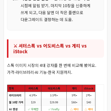
시점에 알림 받기. 마지막 10장을 신중하게
쓰게 되고, 다음 달엔 더 작은 플랜으로
다운그레이드 결정하는 데 도움.
⚔️ 셔터스톡 vs 어도비스톡 vs 게티 vs
iStock
스톡 이미지 시장의 4대 강자를 한 번에 비교해 봤어요.
가격·라이브러리·AI 기능·한국 지원까지.
항목
셔터스톡
어도비스톡
게티
iStock
라이브러리
4.5억+
3.5억+
5억+
2억+
월 10장 가격
$29
$29.99
$60+
$40
AI 생성
✅ 무제한
✅ Firefly
△ 베타
△ 베타