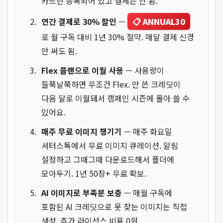
카드만 등록되어 있고 결제는 안 됨.
연간 결제로 30% 할인
—
📋 ANNUAL30
로 월 구독 대비 1년 30% 절약. 매달 결제 신경
안 써도 됨.
Flex 플랜으로 이월 사용
— 사용량이
들쭉날쭉하면 무조건 Flex. 안 쓴 크레딧이
다음 달로 이월돼서 캠페인 시즌에 몰아 쓸 수
있어요.
매주 무료 이미지 챙기기
— 매주 화요일
셔터스톡에서 무료 이미지 큐레이션. 알림
설정하고 그때그때 다운로드해서 폴더에
모아두기. 1년 50장+ 무료 확보.
AI 이미지로 부족분 보충
— 매월 구독에
포함된 AI 크레딧으로 못 찾는 이미지는 직접
생성. 추가 라이선스 비용 0원.