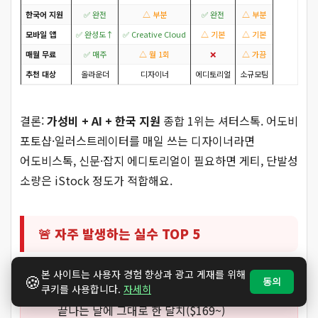
한국어 지원
✅ 완전
△ 부분
✅ 완전
△ 부분
모바일 앱
✅ 완성도↑
✅ Creative Cloud
△ 기본
△ 기본
매월 무료
✅ 매주
△ 월 1회
❌
△ 가끔
추천 대상
올라운더
디자이너
에디토리얼
소규모팀
결론:
가성비 + AI + 한국 지원
종합 1위는 셔터스톡. 어도비
포토샵·일러스트레이터를 매일 쓰는 디자이너라면
어도비스톡, 신문·잡지 에디토리얼이 필요하면 게티, 단발성
소량은 iStock 정도가 적합해요.
🚨 자주 발생하는 실수 TOP 5
본 사이트는 사용자 경험 향상과 광고 게재를 위해
🍪
동의
쿠키를 사용합니다.
무료 체험 자동결제 안 끊기
자세히
— 7일 무료 체험
끝나는 날에 그대로 한 달치($169~)