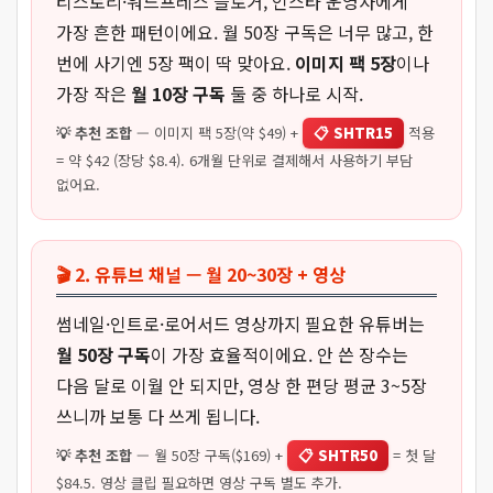
티스토리·워드프레스 블로거, 인스타 운영자에게
가장 흔한 패턴이에요. 월 50장 구독은 너무 많고, 한
번에 사기엔 5장 팩이 딱 맞아요.
이미지 팩 5장
이나
가장 작은
월 10장 구독
둘 중 하나로 시작.
💡 추천 조합
— 이미지 팩 5장(약 $49) +
📋 SHTR15
적용
= 약 $42 (장당 $8.4). 6개월 단위로 결제해서 사용하기 부담
없어요.
🎬 2. 유튜브 채널 — 월 20~30장 + 영상
썸네일·인트로·로어서드 영상까지 필요한 유튜버는
월 50장 구독
이 가장 효율적이에요. 안 쓴 장수는
다음 달로 이월 안 되지만, 영상 한 편당 평균 3~5장
쓰니까 보통 다 쓰게 됩니다.
💡 추천 조합
— 월 50장 구독($169) +
📋 SHTR50
= 첫 달
$84.5. 영상 클립 필요하면 영상 구독 별도 추가.