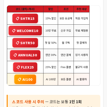
코드 (클릭=복사)
할인
조건
추천 대상
📋 SHTR15
15% 할인
모든 요금제
처음 가입자
📋 WELCOME10
10장 무료
신규 가입
무료 체험용
📋 SHTR50
첫 달 50%
월 구독
첫 결제자
📋 ANNUAL30
연간 30%
연간 결제
장기 사용자
📋 FLEX25
25% 할인
Flex 플랜
불규칙 사용
📋 AI100
AI 100장
모든 플랜
AI 활용자
⚠ 코드 사용 시 주의
— 코드는 보통
1인 1회