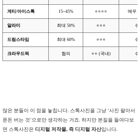
게티/아이스톡
15~45%
⭐⭐⭐⭐
매우 
알라미
최대 50%
⭐⭐⭐
쉬
드림스타임
최대 60%
⭐⭐⭐
쉬
크라우드픽
협의
⭐⭐ (국내)
쉬
스톡사진은 디지털 자산 – 음원 저작권처
럼 반영구 수익이 가능한 이유
많은 분들이 이 점을 놓칩니다. 스톡사진을 그냥 ‘사진 팔아서
푼돈 버는 것’으로만 생각하는 거죠. 하지만 본질을 들여다보
면 스톡사진은
디지털 저작물, 즉 디지털 자산
입니다.