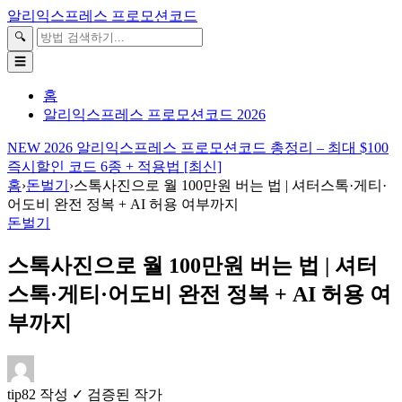
본
알리익스프레스 프로모션코드
문
검
🔍
바
색
☰
로
가
홈
기
알리익스프레스 프로모션코드 2026
NEW
2026 알리익스프레스 프로모션코드 총정리 – 최대 $100
즉시할인 코드 6종 + 적용법 [최신]
홈
›
돈벌기
›
스톡사진으로 월 100만원 버는 법 | 셔터스톡·게티·
어도비 완전 정복 + AI 허용 여부까지
돈벌기
스톡사진으로 월 100만원 버는 법 | 셔터
스톡·게티·어도비 완전 정복 + AI 허용 여
부까지
tip82
작성
✓ 검증된 작가